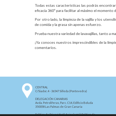
Todas estas características las podrás encontr
eficacia 360º para facilitar al máximo el momento d
Por otro lado, la limpieza de la vajilla y los ute
de comida y la grasa sin apenas esfuerzo.
Prueba nuestra variedad de lavavajillas, tanto a 
¡Ya conoces nuestros imprescindibles de la limpi
comentarios.
CENTRAL
C/Siador, 4 - 36547 Silleda (Pontevedra)
DELEGACIÓN CANARIAS
Avda. Petroliferas, Parc. C14, Edificio Boluda
350058 Las Palmas de Gran Canaria
Política de Privacidad
|
Aviso legal
|
Política de