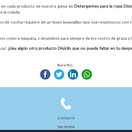
ar en cada producto de nuestra gama de
Detergentes para la ropa Disic
e la colada.
nsilios de cocina requiere de un buen lavavajillas que sea respetuoso co
mano como a máquina, y despídete para siempre de los restos de grasa y l
eza!
¿Hay algún otro producto Disiclín que no pueda faltar en tu des
Share this...
CONTACTA
986 580 894
disiclin@disiclinsa.com